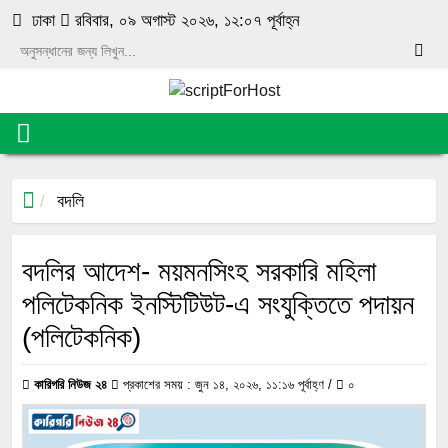
luckyget
pin-up
1 win online
aviator
mosbet
ঢাকা
রবিবার, ০৯ অগাস্ট ২০২৬, ১২:০৭ পূর্বাহ্ন
বদলি
বদলির আদেশ- ময়মনসিংহ সরকারি মহিলা
পলিটেকনিক ইনস্টিটিউট-এ সংযুক্তিতে পদায়ন
(পলিটেকনিক)
কারিগরি নিউজ ২৪
প্রকাশের সময় : জুন ১৪, ২০২৬, ১১:১৬ পূর্বাহ্ণ /
০