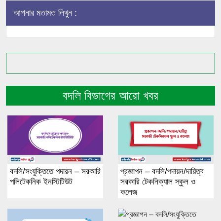
আপনার মতামত লিখুন :
বদলি বিভাগের আরো খবর
বদলি/সংযুক্তিতে পদায়ন – সরকারি
প্রজ্ঞাপন – বদলি/পদায়ন/দায়িত্ব
পলিটেকনিক ইনস্টিটিউট
সরকারি টেকনিক্যাল স্কুল ও
কলেজ