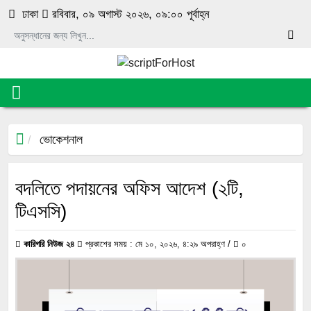
luckyget
pin-up
1 win online
aviator
mosbet
ঢাকা
রবিবার, ০৯ অগাস্ট ২০২৬, ০৯:০০ পূর্বাহ্ন
ভোকেশনাল
বদলিতে পদায়নের অফিস আদেশ (২টি,
টিএসসি)
কারিগরি নিউজ ২৪
প্রকাশের সময় : মে ১০, ২০২৬, ৪:২৯ অপরাহ্ণ /
০