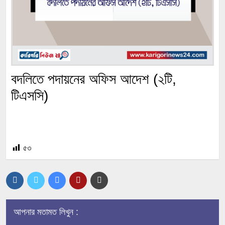
বদলিতে পদায়নের অফিস আদেশ (২টি,
টিএসসি)
৫৩
আপনার মতামত লিখুন :