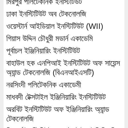
মিরপুর পলিটেকনিক ইনস্টিটিউট
ঢাকা ইনস্টিটিউট অব টেকনোলজি
ওয়েস্টার্ন আইডিয়াল ইনস্টিটিউট (WII)
গিয়াস উদ্দিন চৌধুরী মডার্ন একাডেমি
পূর্বাচল ইঞ্জিনিয়ারিং ইনস্টিটিউট
বাহাউল হক এনপিআই ইনস্টিটিউট
অফ সায়েন্স
অ্যান্ড টেকনোলজি (বিএনআইএসটি)
নরসিংদী পলিটেকনিক একাডেমী
মাধবদী টেক্সটাইল ইঞ্জিনিয়ারিং ইনস্টিটিউট
অরবিট ইনস্টিটিউট অফ ইঞ্জিনিয়ারিং অ্যান্ড
টেকনোলজি