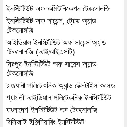
ইনস্টিটিউট অফ কমিউনিকেশন টেকনোলজি
ইনস্টিটিউট অফ সায়েন্স, ট্রেড অ্যান্ড
টেকনোলজি
আইডিয়াল ইনস্টিটিউট অফ সায়েন্স অ্যান্ড
টেকনোলজি (আইআইএসটি)
মিরপুর ইনস্টিটিউট অফ সায়েন্স অ্যান্ড
টেকনোলজি
রাজধানী পলিটেকনিক অ্যান্ড টেক্সটাইল কলেজ
শ্যামলী আইডিয়াল পলিটেকনিক ইনস্টিটিউট
বাংলাদেশ ইনস্টিটিউট অব টেকনোলজি
বিসিআই ইঞ্জিনিয়ারিং ইনস্টিটিউট