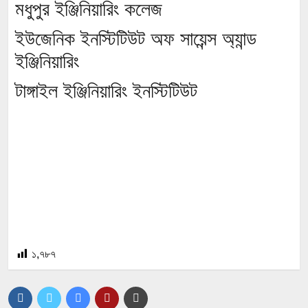
মধুপুর ইঞ্জিনিয়ারিং কলেজ
ইউজেনিক ইনস্টিটিউট অফ সায়েন্স অ্যান্ড
ইঞ্জিনিয়ারিং
টাঙ্গাইল ইঞ্জিনিয়ারিং ইনস্টিটিউট
১,৭৮৭