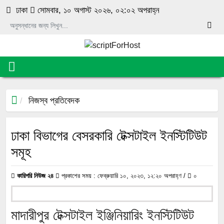
luckyget
pin-up
1 win online
aviator
mosbet
ঢাকা
সোমবার, ১০ অগাস্ট ২০২৬, ০২:০২ অপরাহ্ন
নিজস্ব প্রতিবেদক
ঢাকা বিভাগের বেসরকারি টেক্সটাইল ইনস্টিটিউট
সমূহ
কারিগরি নিউজ ২৪
প্রকাশের সময় : ফেব্রুয়ারি ১০, ২০২৩, ১২:২০ অপরাহ্ণ /
০
মাদারীপুর টেক্সটাইল ইঞ্জিনিয়ারিং ইনস্টিটিউট