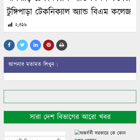
টুঙ্গিপাড়া টেকনিক্যাল অ্যান্ড বিএম কলেজ
২,৩১৬
আপনার মতামত লিখুন :
সারা দেশ বিভাগের আরো খবর