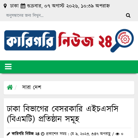
luckyget
pin-up
1 win online
aviator
mosbet
ঢাকা
শুক্রবার, ০৭ অগাস্ট ২০২৬, ১০:৩৯ অপরাহ্ন
সারা দেশ
ঢাকা বিভাগের বেসরকারি এইচএসসি
(বিএমটি) প্রতিষ্ঠান সমূহ
কারিগরি নিউজ ২৪
প্রকাশের সময় : মে ৯, ২০২৩, ৩:৪৭ অপরাহ্ণ /
০