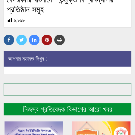
প্রতিষ্ঠান সমূহ
৬,৮৯৮
আপনার মতামত লিখুন :
নিজস্ব প্রতিবেদক বিভাগের আরো খবর