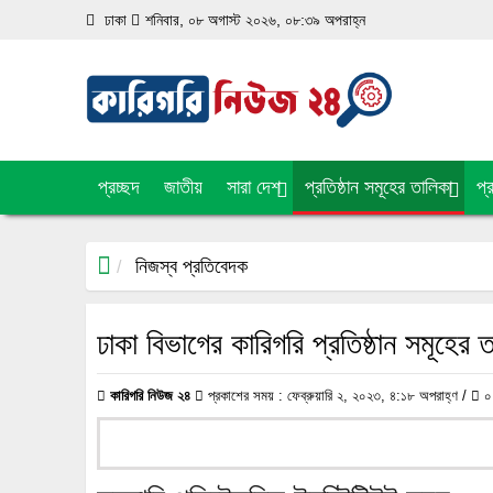
luckyget
pin-up
1 win online
aviator
mosbet
ঢাকা
শনিবার, ০৮ অগাস্ট ২০২৬, ০৮:৩৯ অপরাহ্ন
প্রচ্ছদ
জাতীয়
সারা দেশ
প্রতিষ্ঠান সমূহের তালিকা
প্
নিজস্ব প্রতিবেদক
ঢাকা বিভাগের কারিগরি প্রতিষ্ঠান সমূহের 
কারিগরি নিউজ ২৪
প্রকাশের সময় : ফেব্রুয়ারি ২, ২০২৩, ৪:১৮ অপরাহ্ণ /
০