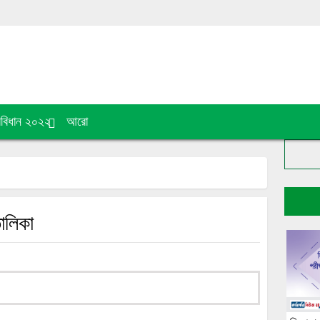
রবিধান ২০২২
আরো
তালিকা